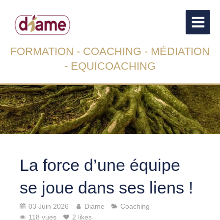
FORMATION - COACHING - MÉDIATION
- EQUICOACHING
La force d’une équipe
se joue dans ses liens !
03 Juin 2026
Diame
Coaching
118 vues
2 likes