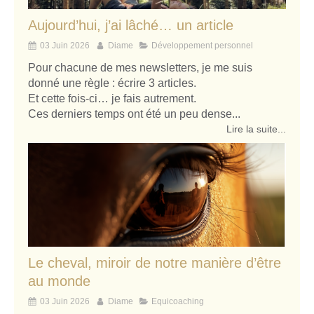
Aujourd’hui, j’ai lâché… un article
03 Juin 2026
Diame
Développement personnel
Pour chacune de mes newsletters, je me suis
donné une règle : écrire 3 articles.
Et cette fois-ci… je fais autrement.
Ces derniers temps ont été un peu dense...
Lire la suite...
Le cheval, miroir de notre manière d’être
au monde
03 Juin 2026
Diame
Equicoaching