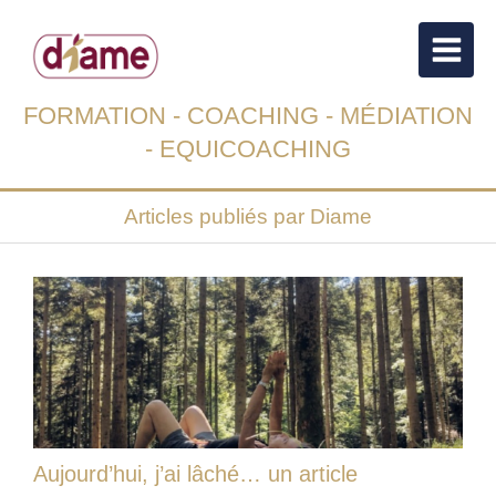
FORMATION - COACHING - MÉDIATION
- EQUICOACHING
Articles publiés par Diame
Aujourd’hui, j’ai lâché… un article