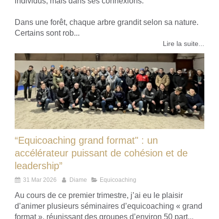
individus, mais dans ses connexions.
Dans une forêt, chaque arbre grandit selon sa nature.
Certains sont rob...
Lire la suite...
“Equicoaching grand format" : un
accélérateur puissant de cohésion et de
leadership”
31 Mar 2026
Diame
Equicoaching
Au cours de ce premier trimestre, j’ai eu le plaisir
d’animer plusieurs séminaires d’equicoaching « grand
format », réunissant des groupes d’environ 50 part...